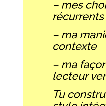
– mes cho
récurrents
– ma manièr
contexte
– ma façon
lecteur ve
Tu construi
style inté