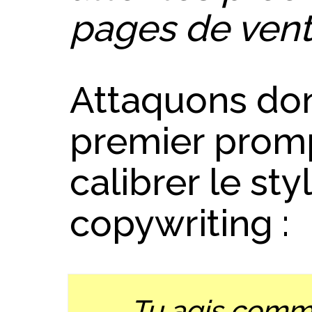
pages de ven
Attaquons don
premier prom
calibrer le sty
copywriting :
Tu agis comme