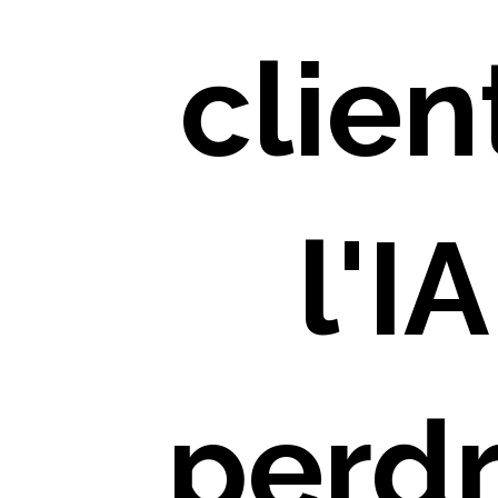
clien
l'I
perdr