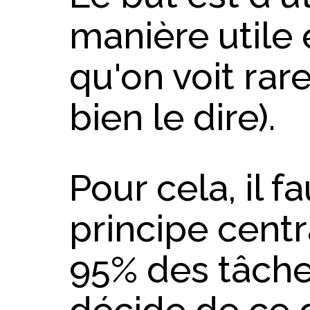
manière utile 
qu'on voit rar
bien le dire).
Pour cela, il f
principe centr
95% des tâch
décide de ce q