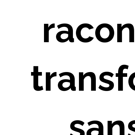
racon
trans
sans