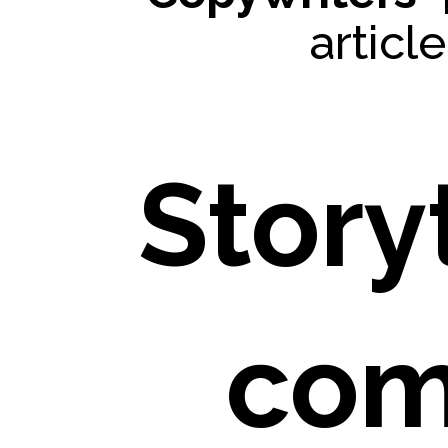
articl
Storyt
co