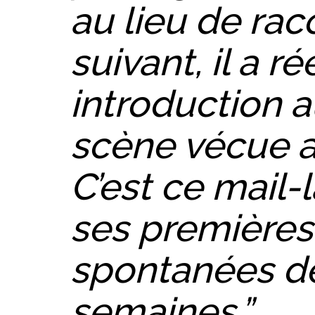
au lieu de rac
suivant, il a ré
introduction 
scène vécue a
C’est ce mail-
ses premières
spontanées d
semaines.”