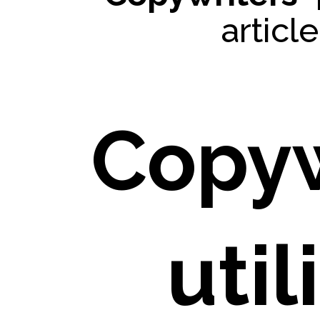
articl
Copyw
util