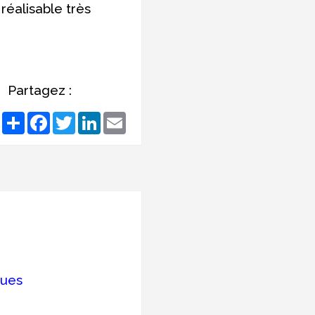
réalisable très
Partagez :
Share
Facebook
Twitter
LinkedIn
Email
ques