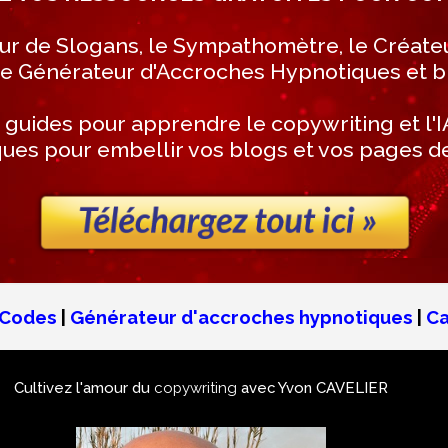
ur de Slogans, le Sympathomètre, le Créate
le Générateur d'Accroches Hypnotiques et bie
s guides pour apprendre le copywriting et l'
ues pour embellir vos blogs et vos pages de 
RCodes
|
Générateur d'accroches hypnotiques
|
Ca
Cultivez l'amour du
copywriting
avec Yvon CAVELIER