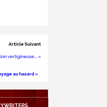
Article Suivant
on vertigineuse... »
oyage au hasard »
PYWRITERS