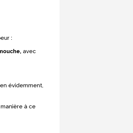
eur :
 mouche,
avec
 bien évidemment,
e manière à ce