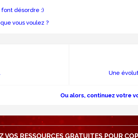
 font désordre :)
 que vous voulez ?
.
Une évoluti
Ou alors, continuez votre v
Z VOS RESSOURCES GRATUITES POUR CO