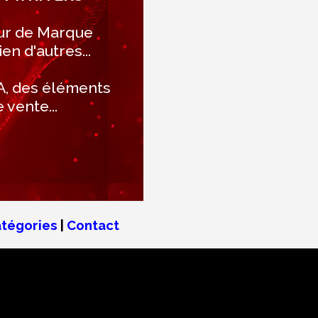
ur de Marque
n d'autres...
IA, des éléments
vente...
tégories
|
Contact