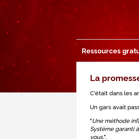
Ressources gratu
La promesse 
C'était dans les 
Un gars avait pas
"
Une méthode infa
Système garanti à 
vous.
".