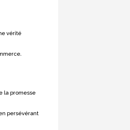
ne vérité
ommerce.
ue la promesse
s en persévérant