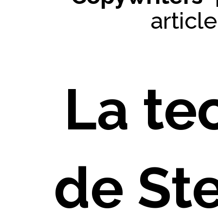
articl
La te
de St