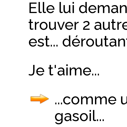
Elle lui dema
trouver 2 autr
est... déroutan
Je t'aime...
...comme u
gasoil...