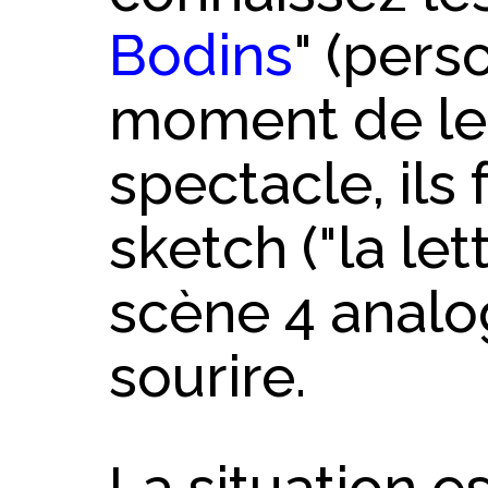
Bodins
" (perso
moment de le
spectacle, ils 
sketch ("la let
scène 4 analog
sourire.
La situation e