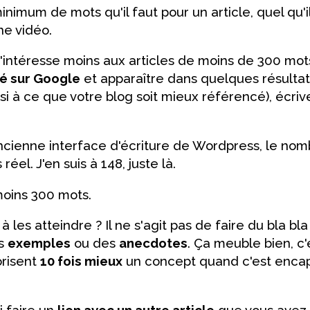
nimum de mots qu'il faut pour un article, quel qu'i
e vidéo.
s'intéresse moins aux articles de moins de 300 mots
é sur Google
et apparaître dans quelques résulta
ssi à ce que votre blog soit mieux référencé), écri
'ancienne interface d'écriture de Wordpress, le no
réel. J'en suis à 148, juste là.
moins 300 mots.
 les atteindre ? Il ne s'agit pas de faire du bla bla
es
exemples
ou des
anecdotes
. Ça meuble bien, c'e
risent
10 fois mieux
un concept quand c'est enca
 faire un
lien avec un autre article
que vous avez é