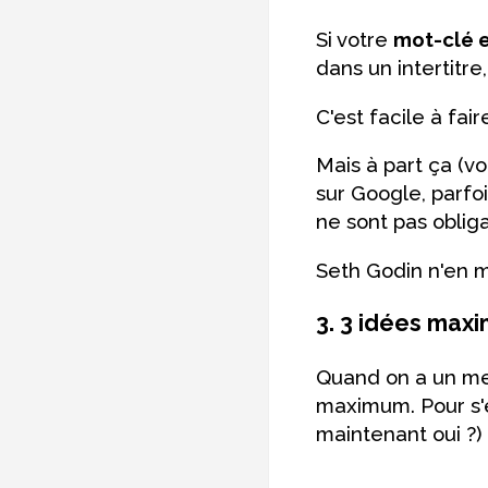
Si votre
mot-clé e
dans un intertitr
C'est facile à fai
Mais à part ça (v
sur Google, parfo
ne sont pas obliga
Seth Godin n'en m
3. 3 idées max
Quand on a un mes
maximum. Pour s'
maintenant oui ?) 