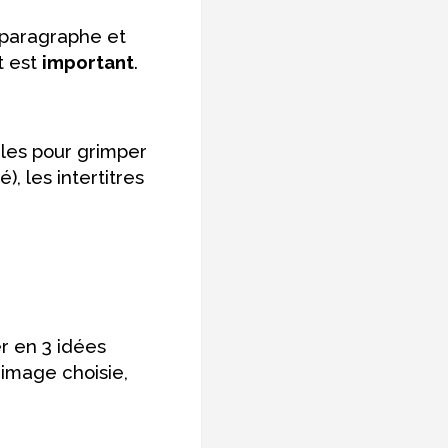
 paragraphe et
t est
important
.
cles pour grimper
, les intertitres
r en 3 idées
image choisie,