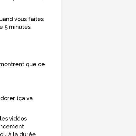
and vous faites
e 5 minutes
i montrent que ce
adorer (ça va
les vidéos
rencement
t ou à la durée