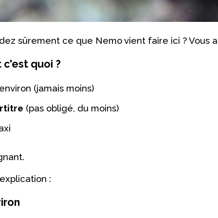
ez sûrement ce que Nemo vient faire ici ? Vous al
 c'est quoi ?
environ (jamais moins)
rtitre
(pas obligé, du moins)
xi
gnant.
explication :
iron