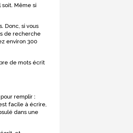
l soit. Même si
. Donc, si vous
ts de recherche
vez environ 300
mbre de mots écrit
 pour remplir :
st facile à écrire,
psulé dans une
crit, et