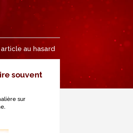
article au hasard
aire souvent
alière sur
ne.