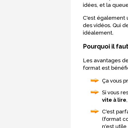
idées, et la queue
C'est également 
des vidéos. Qui d
idéalement.
Pourquoi il fau
Les avantages des 
format est bénéfi
Ça vous 
Si vous re
vite à lire
C'est par
(format co
n'est util