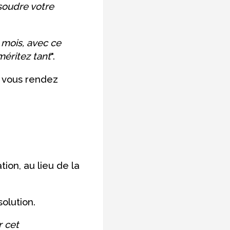
oudre votre
mois, avec ce
méritez tant
".
, vous rendez
ion, au lieu de la
olution.
r cet