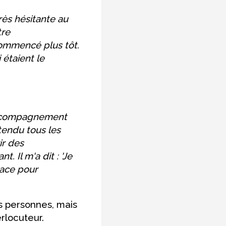
très hésitante au
tre
commencé plus tôt.
 étaient le
 accompagnement
ntendu tous les
ir des
. Il m'a dit : 'Je
lace pour
s personnes, mais
rlocuteur.