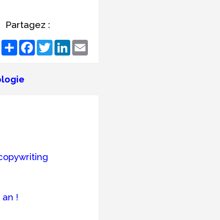
Partagez :
Share
Facebook
Twitter
LinkedIn
Email
logie
copywriting
 an !